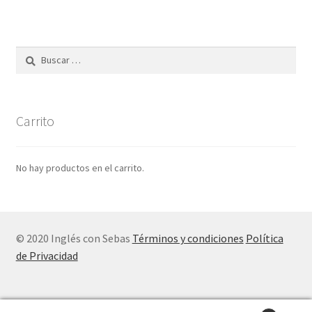
n
d
e
r
Buscar:
I
n
g
Carrito
l
é
s
No hay productos en el carrito.
c
o
n
p
© 2020 Inglés con Sebas
Términos y condiciones
Política
e
de Privacidad
l
í
c