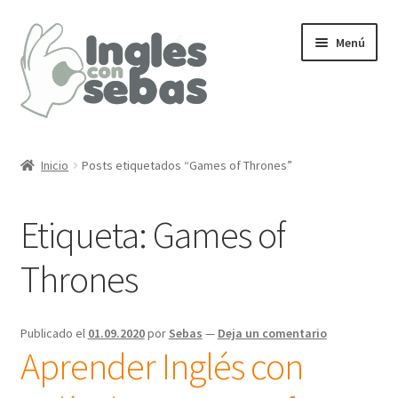
Ir
Ir
Menú
a
al
la
contenido
navegación
Inicio
Inicio
Posts etiquetados “Games of Thrones”
Etiqueta:
Games of
Thrones
Publicado el
01.09.2020
por
Sebas
—
Deja un comentario
Aprender Inglés con