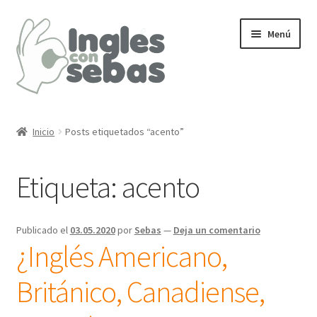
Ir
Ir
Menú
a
al
la
contenido
navegación
Inicio
Inicio
Posts etiquetados “acento”
Etiqueta:
acento
Publicado el
03.05.2020
por
Sebas
—
Deja un comentario
¿Inglés Americano,
Británico, Canadiense,