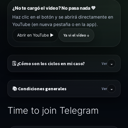
¿No te cargó el video? No pasa nada 💚
Haz clic en el botón y se abrirá directamente en
YouTube (en nueva pestaña o en la app).
Abrir en YouTube ▶︎
Ya vi el vídeo ↓
🗓️ ¿Cómo son los ciclos en mi caso?
Ver
⌄
📚 Condiciones generales
Ver
⌄
Time to join Telegram