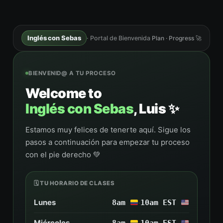
Inglés con Sebas
· Portal de Bienvenida
Plan · Progress 🚀
BIENVENID@ A TU PROCESO
Welcome to
Inglés con Sebas
, Luis ✨
Estamos muy felices de tenerte aquí. Sigue los
pasos a continuación para empezar tu proceso
con el pie derecho 💚
🗓️ TU HORARIO DE CLASES
Lunes
8am
10am EST
·
Miércoles
·