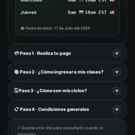
8am
10am EST
Jueves
8am
10am EST
·
📅 Fecha de inicio: 17 de Julio del 2026
💳 Paso 1 · Realiza tu pago
▾
💰 Valor de tu plan mensual
📚 Paso 2 · ¿Cómo ingresar a mis clases?
▾
TU PLAN MENSUAL
🗓️ Paso 3 · ¿Cómo son mis ciclos?
Para ingresar a tus clases tienes
2 opciones
:
▾
$192 USD / mes
1️⃣ La recomendada: desde la plataforma 👨🏻‍💻
📋 Paso 4 · Condiciones generales
Un ciclo es el período mensual de clases. Acá te
▾
📊 El valor puede variar ±$2 USD según la tasa
explicamos exactamente cómo funciona en tu
de cambio del día.
caso:
Abrir plataforma 🖥️
Desliza para ver cada condición →
⭐ Guarda este link para consultarlo cuando lo
necesites.