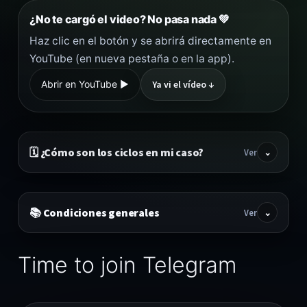
¿No te cargó el video? No pasa nada 💚
Haz clic en el botón y se abrirá directamente en
YouTube (en nueva pestaña o en la app).
Abrir en YouTube ▶︎
Ya vi el vídeo ↓
🗓️ ¿Cómo son los ciclos en mi caso?
Ver
⌄
📚 Condiciones generales
Ver
⌄
Time to join Telegram