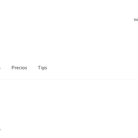
In
s
Precios
Tips
s