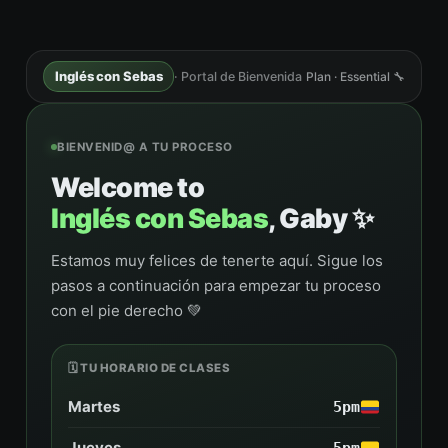
Inglés con Sebas
· Portal de Bienvenida
Plan · Essential 🔧
BIENVENID@ A TU PROCESO
Welcome to
Inglés con Sebas
, Gaby ✨
Estamos muy felices de tenerte aquí. Sigue los
pasos a continuación para empezar tu proceso
con el pie derecho 💚
🗓️ TU HORARIO DE CLASES
Martes
5pm
Jueves