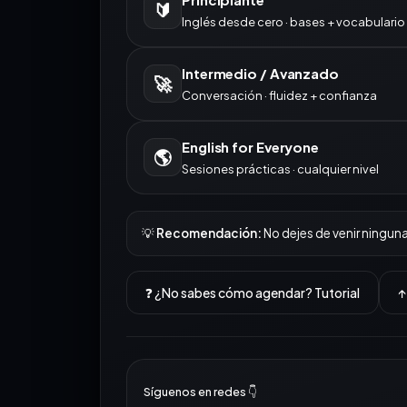
🔰
Inglés desde cero · bases + vocabulario
📅 Calendario · Principiante
Intermedio / Avanzado
🚀
Conversación · fluidez + confianza
calendly.com · inglesconsebas
📅 Calendario · Intermedio / Avanzado
English for Everyone
🌎
Sesiones prácticas · cualquier nivel
calendly.com · inglesconsebas
📅 Calendario · English for Everyone
💡
Recomendación:
No dejes de venir ningun
calendly.com · inglesconsebas
❓ ¿No sabes cómo agendar? Tutorial
↑
Síguenos en redes 👇