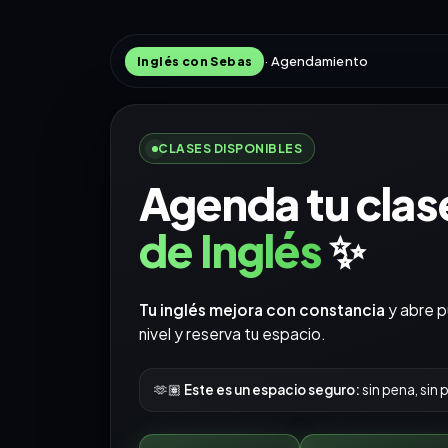
· Agendamiento
Inglés con Sebas
CLASES DISPONIBLES
Agenda tu clas
de Inglés
✨
Tu inglés mejora con constancia
y abre p
nivel y reserva tu espacio.
🫶🏽
Este es un espacio seguro:
sin pena, sin p