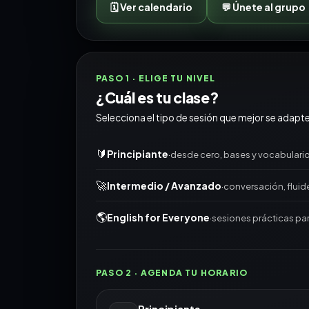
🗓️ Ver calendario
💬 Únete al grupo
PASO 1 · ELIGE TU NIVEL
¿Cuál es tu clase?
Selecciona el tipo de sesión que mejor se adapte a
🔰
Principiante
·
desde cero, bases y vocabulario
🚀
Intermedio / Avanzado
·
conversación, fluid
🌎
English for Everyone
·
sesiones prácticas par
PASO 2 · AGENDA TU HORARIO
Principiante