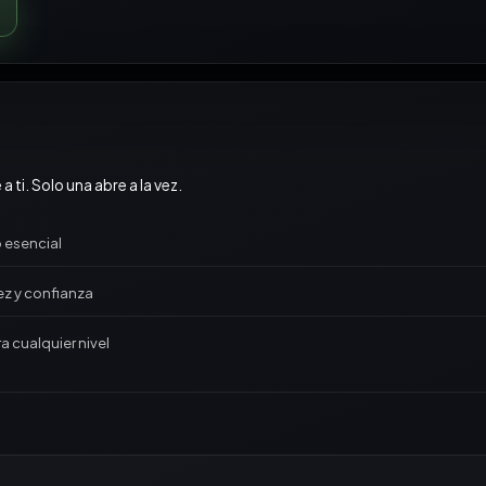
 ti. Solo una abre a la vez.
 esencial
ez y confianza
a cualquier nivel