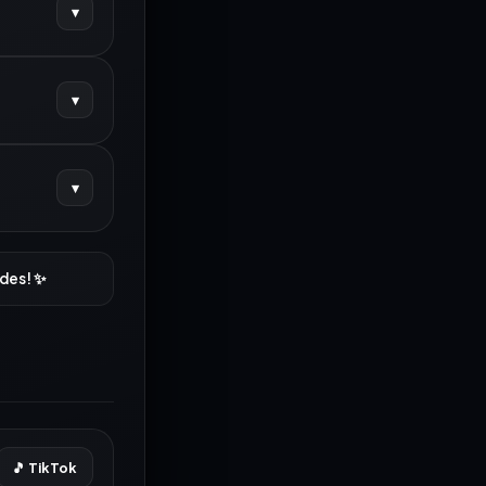
▾
a un horario 👇
▾
a un horario 👇
▾
a un horario 👇
edes! ✨
🎵 TikTok