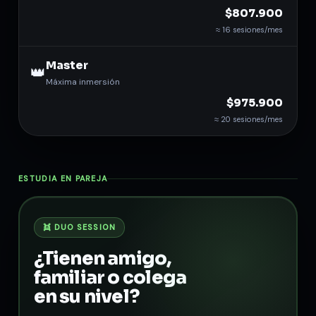
$807.900
≈ 16 sesiones/mes
Master
👑
Máxima inmersión
$975.900
≈ 20 sesiones/mes
ESTUDIA EN PAREJA
👯 DUO SESSION
¿Tienen amigo,
familiar o colega
en su nivel?