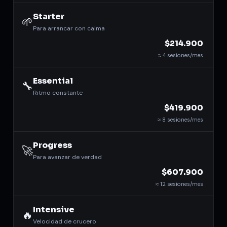
Starter
🌱
Para arrancar con calma
$214.900
≈ 4 sesiones/mes
Essential
🔧
Ritmo constante
$419.900
≈ 8 sesiones/mes
Progress
🚀
Para avanzar de verdad
$607.900
≈ 12 sesiones/mes
Intensive
🔥
Velocidad de crucero