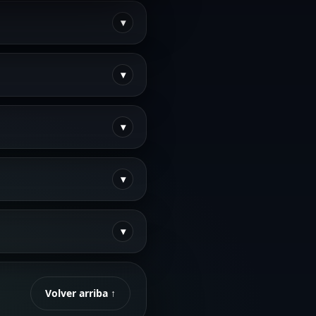
▾
piarlo
👇
▾
rectamente en tu
▾
os para acceder:
e tu correo. Envíanoslo
▾
▾
esliza para ver cada condición →
Volver arriba ↑