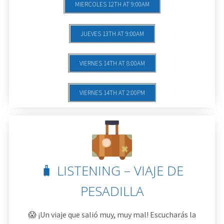
MIERCOLES 12TH AT 9:00AM
JUEVES 13TH AT 9:00AM
VIERNES 14TH AT 8:00AM
VIERNES 14TH AT 2:00PM
🧳 LISTENING – VIAJE DE
PESADILLA
😱 ¡Un viaje que salió muy, muy mal! Escucharás la