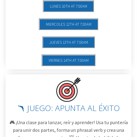
LUNES 10TH AT 7:00AM
MIERCOLES 12TH AT 7:00AM
JUEVES 13TH AT 7:00AM
VIERNES 14TH AT 7:00AM
🪃 JUEGO: APUNTA AL ÉXITO
🎮 ¡Una clase para lanzar, reír y aprender! Usa tu puntería
para unir dos partes, forma un phrasal verb y crea una