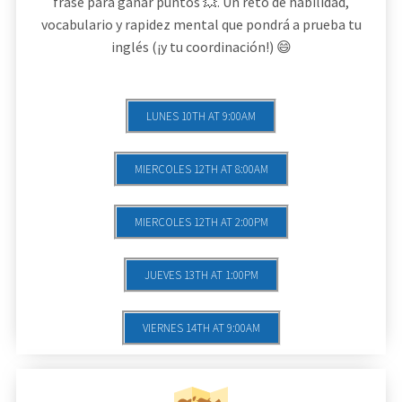
frase para ganar puntos 💥. Un reto de habilidad,
vocabulario y rapidez mental que pondrá a prueba tu
inglés (¡y tu coordinación!) 😄
LUNES 10TH AT 9:00AM
MIERCOLES 12TH AT 8:00AM
MIERCOLES 12TH AT 2:00PM
JUEVES 13TH AT 1:00PM
VIERNES 14TH AT 9:00AM