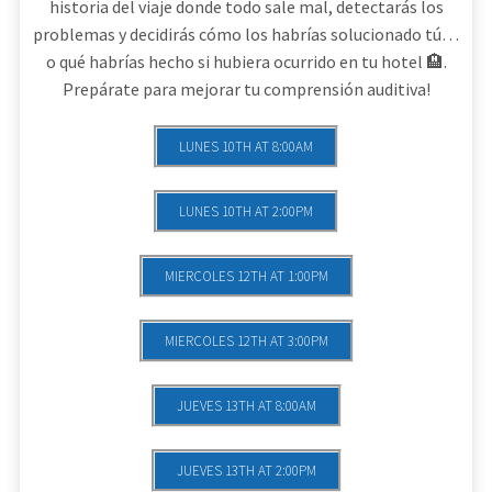
historia del viaje donde todo sale mal, detectarás los
problemas y decidirás cómo los habrías solucionado tú…
o qué habrías hecho si hubiera ocurrido en tu hotel 🏨.
Prepárate para mejorar tu comprensión auditiva!
LUNES 10TH AT 8:00AM
LUNES 10TH AT 2:00PM
MIERCOLES 12TH AT 1:00PM
MIERCOLES 12TH AT 3:00PM
JUEVES 13TH AT 8:00AM
JUEVES 13TH AT 2:00PM